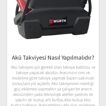
Akü Takviyesi Nasıl Yapılmalıdır?
Akü takviyesi için gerekli olan takviye kablosu ve
takviye yapacak aküdür. Aracınızın cins ve
modeline göre takviye yapmak bazen sakıncalı
sonuçlara yol açabilir. Akü takviyesinin mantığı
güç eklemesi yapmaktır ya çalışan bir aracın
aküsünden yada teknolojik aletler yardımı ile
yapılır atı kutup artı kutba, eksi kutup eksi
kutba bağlanır. Bahsettiğimiz gibi araç modeline